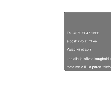
Tel. +372 5647 1322
e-post: info[at]mt.ee
Vajad kiiret abi?
Lae alla ja käivita
kaughaldu
teata meile
ID ja parool
telefo